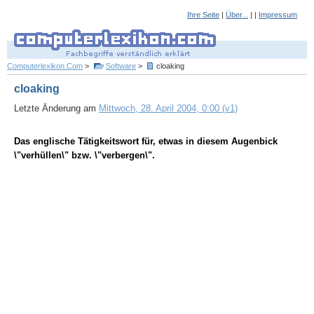
Ihre Seite
|
Über...
| |
Impressum
Computerlexikon.Com
>
Software
>
cloaking
cloaking
Letzte Änderung am
Mittwoch, 28. April 2004, 0:00 (v1)
Das englische Tätigkeitswort für, etwas in diesem Augenbick
\"verhüllen\" bzw. \"verbergen\".