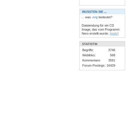
WUSSTEN SIE ...
... was
.nrg
bedeutet?
Dateiendung für ein CD
Image, das vom Programm
Nero erstellt wurde.
[mehr]
STATISTIK
Begriffe:
3746
Weblinks:
568
Kommentare:
3591
Forum-Postings:
16429