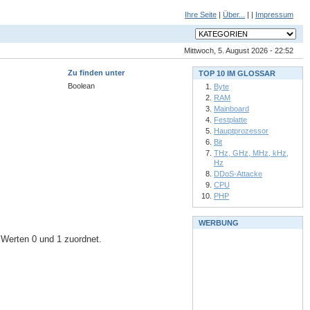
Ihre Seite
|
Über...
| |
Impressum
Mittwoch, 5. August 2026 - 22:52
Zu finden unter
TOP 10 IM GLOSSAR
Boolean
Byte
RAM
Mainboard
Festplatte
Hauptprozessor
Bit
THz, GHz, MHz, kHz,
Hz
DDoS-Attacke
CPU
PHP
WERBUNG
 Werten 0 und 1 zuordnet.