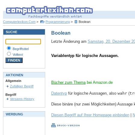
Computerlexikon.Com
>
Programmierung
>
Boolean
SUCHE
Boolean
Letzte Änderung am
Samstag, 20. Dezember 20
Begriffstitel
Volltext
Variablentyp für logische Aussagen.
AKTIONEN
Allgemein
Bücher zum Thema
bei Amazon.de
Zufälliger Begriff
Datentyp
für logische Aussagen, also
wahr
(
tr
Begriff
Versions-History
Diese binäre (nur zwei Möglichkeiten) Aussage
WERBUNG
Diesen Begriff auf Ihrer Homepage einbinden
|
N