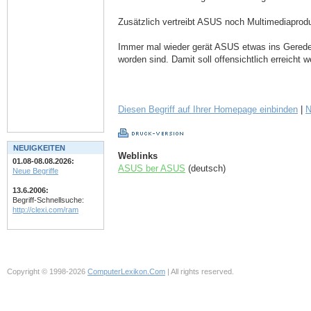
Zusätzlich vertreibt ASUS noch Multimediaprod
Immer mal wieder gerät ASUS etwas ins Gerede, d
worden sind. Damit soll offensichtlich erreich
Diesen Begriff auf Ihrer Homepage einbinden
|
N
NEUIGKEITEN
Weblinks
01.08-08.08.2026:
ASUS ber ASUS
(deutsch)
Neue Begriffe
13.6.2006:
Begriff-Schnellsuche:
http://clexi.com/ram
Copyright © 1998-2026
ComputerLexikon.Com
| All rights reserved.