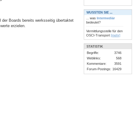
WUSSTEN SIE ...
... was
Intermediär
 der Boards bereits werksseitig übertaktet
bedeutet?
werte erzielen.
Vermittlungsstelle für den
OSCI-Transport
[mehr]
STATISTIK
Begriffe:
3746
Weblinks:
568
Kommentare:
3591
Forum-Postings:
16429