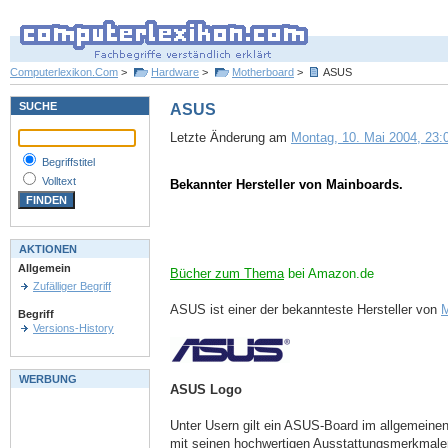
Computerlexikon.Com
>
Hardware
>
Motherboard
>
ASUS
SUCHE
ASUS
Letzte Änderung am
Montag, 10. Mai 2004, 23:0
Begriffstitel
Volltext
Bekannter Hersteller von Mainboards.
AKTIONEN
Allgemein
Bücher zum Thema
bei Amazon.de
Zufälliger Begriff
ASUS ist einer der bekannteste Hersteller von
M
Begriff
Versions-History
WERBUNG
ASUS Logo
Unter Usern gilt ein ASUS-Board im allgemeinen 
mit seinen hochwertigen Ausstattungsmerkmalen 