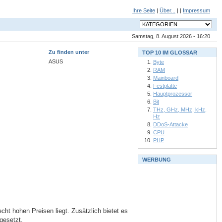
Ihre Seite
|
Über...
| |
Impressum
Samstag, 8. August 2026 - 16:20
Zu finden unter
TOP 10 IM GLOSSAR
ASUS
Byte
RAM
Mainboard
Festplatte
Hauptprozessor
Bit
THz, GHz, MHz, kHz,
Hz
DDoS-Attacke
CPU
PHP
WERBUNG
ht hohen Preisen liegt. Zusätzlich bietet es
gesetzt.