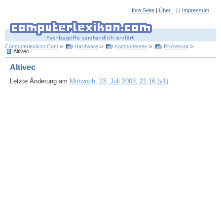
Ihre Seite
|
Über...
| |
Impressum
Computerlexikon.Com
>
Hardware
>
Komponenten
>
Prozessor
>
Altivec
Altivec
Letzte Änderung am
Mittwoch, 23. Juli 2003, 21:16 (v1)