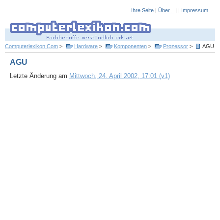
Ihre Seite
|
Über...
| |
Impressum
Computerlexikon.Com
>
Hardware
>
Komponenten
>
Prozessor
>
AGU
AGU
Letzte Änderung am
Mittwoch, 24. April 2002, 17:01 (v1)