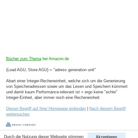
Bücher zum Thema
bei Amazon.de
(Load AGU, Store AGU) = "adress generation unit"
Abart einer Integer-Recheneinheit, welche sich um die Generierung
von Speicheradressen sowie um das Lesen und Speichern kümmert
und damit kaum Performance-relevant ist = ergo keine "echte"
Integer-Einheit, aber immer noch eine Recheneinheit
Diesen Begriff auf Ihrer Homepage einbinden
|
Nach diesem Begriff
weitersuchen
Durch die Nutzung dieser Webseite stimmen
Akzeptieren
Copyright © 1998-2026
ComputerLexikon.Com
| All rights reserved.