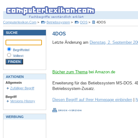
Computerlexikon.Com
>
Betriebssystem
>
DOS
>
4DOS
SUCHE
4DOS
Letzte Änderung am
Dienstag, 2. September 200
Begriffstitel
Volltext
Bücher zum Thema
bei Amazon.de
AKTIONEN
Erweiterung für das Betiebssystem MS-DOS. 4DO
Allgemein
Betriebssystem-Zusatz.
Zufälliger Begriff
Begriff
Diesen Begriff auf Ihrer Homepage einbinden
|
N
Versions-History
WERBUNG