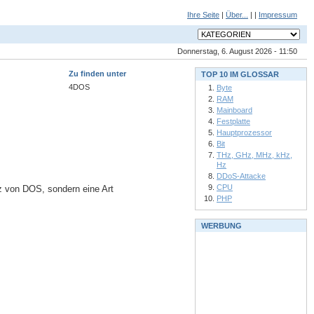
Ihre Seite
|
Über...
| |
Impressum
Donnerstag, 6. August 2026 - 11:50
Zu finden unter
TOP 10 IM GLOSSAR
4DOS
Byte
RAM
Mainboard
Festplatte
Hauptprozessor
Bit
THz, GHz, MHz, kHz,
Hz
DDoS-Attacke
CPU
z von DOS, sondern eine Art
PHP
WERBUNG