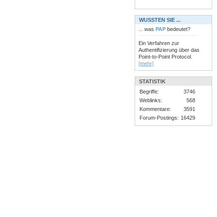
WUSSTEN SIE ...
... was
PAP
bedeutet?
Ein Verfahren zur
Authentifizierung über das
Point-to-Point Protocol.
[mehr]
STATISTIK
Begriffe:
3746
Weblinks:
568
Kommentare:
3591
Forum-Postings:
16429