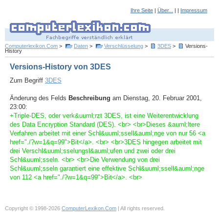
Ihre Seite
|
Über...
| |
Impressum
Computerlexikon.Com
>
Daten
>
Verschlüsselung
>
3DES
>
Versions-
History
Versions-History von 3DES
Zum Begriff
3DES
Änderung des Felds
Beschreibung
am Dienstag, 20. Februar 2001,
23:00:
+Triple-DES, oder verk&uuml;rzt 3DES, ist eine Weiterentwicklung
des Data Encryption Standard (DES). <br> <br>Dieses &auml;ltere
Verfahren arbeitet mit einer Schl&uuml;ssell&auml;nge von nur 56 <a
href="./?w=1&q=99">Bit</a>. <br> <br>3DES hingegen arbeitet mit
drei Verschl&uuml;sselungsl&auml;ufen und zwei oder drei
Schl&uuml;sseln. <br> <br>Die Verwendung von drei
Schl&uuml;sseln garantiert eine effektive Schl&uuml;ssell&auml;nge
von 112 <a href="./?w=1&q=99">Bit</a>. <br>
Copyright © 1998-2026
ComputerLexikon.Com
| All rights reserved.