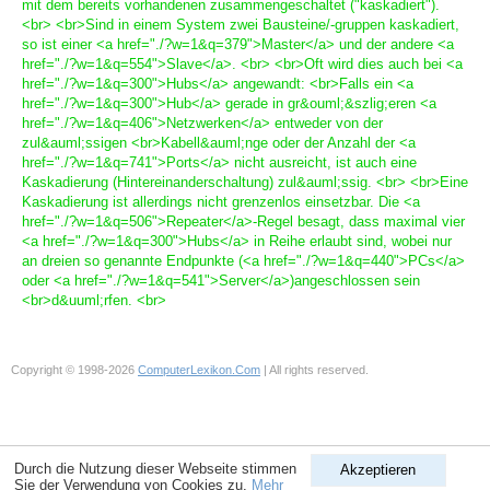
mit dem bereits vorhandenen zusammengeschaltet ("kaskadiert").
<br> <br>Sind in einem System zwei Bausteine/-gruppen kaskadiert,
so ist einer <a href="./?w=1&q=379">Master</a> und der andere <a
href="./?w=1&q=554">Slave</a>. <br> <br>Oft wird dies auch bei <a
href="./?w=1&q=300">Hubs</a> angewandt: <br>Falls ein <a
href="./?w=1&q=300">Hub</a> gerade in gr&ouml;&szlig;eren <a
href="./?w=1&q=406">Netzwerken</a> entweder von der
zul&auml;ssigen <br>Kabell&auml;nge oder der Anzahl der <a
href="./?w=1&q=741">Ports</a> nicht ausreicht, ist auch eine
Kaskadierung (Hintereinanderschaltung) zul&auml;ssig. <br> <br>Eine
Kaskadierung ist allerdings nicht grenzenlos einsetzbar. Die <a
href="./?w=1&q=506">Repeater</a>-Regel besagt, dass maximal vier
<a href="./?w=1&q=300">Hubs</a> in Reihe erlaubt sind, wobei nur
an dreien so genannte Endpunkte (<a href="./?w=1&q=440">PCs</a>
oder <a href="./?w=1&q=541">Server</a>)angeschlossen sein
<br>d&uuml;rfen. <br>
Copyright © 1998-2026
ComputerLexikon.Com
| All rights reserved.
Durch die Nutzung dieser Webseite stimmen
Akzeptieren
Sie der Verwendung von Cookies zu.
Mehr