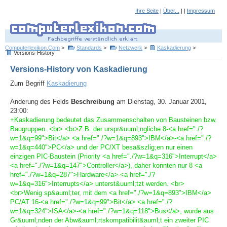
Ihre Seite
|
Über...
| |
Impressum
Computerlexikon.Com
>
Standards
>
Netzwerk
>
Kaskadierung
>
Versions-History
Versions-History von Kaskadierung
Zum Begriff
Kaskadierung
Änderung des Felds
Beschreibung
am Dienstag, 30. Januar 2001,
23:00:
+Kaskadierung bedeutet das Zusammenschalten von Bausteinen bzw.
Baugruppen. <br> <br>Z.B. der urspr&uuml;ngliche 8-<a href="./?
w=1&q=99">Bit</a> <a href="./?w=1&q=893">IBM</a>-<a href="./?
w=1&q=440">PC</a> und der PC/XT besa&szlig;en nur einen
einzigen PIC-Baustein (Priority <a href="./?w=1&q=316">Interrupt</a>
<a href="./?w=1&q=147">Controller</a>), daher konnten nur 8 <a
href="./?w=1&q=287">Hardware</a>-<a href="./?
w=1&q=316">Interrupts</a> unterst&uuml;tzt werden. <br>
<br>Wenig sp&auml;ter, mit dem <a href="./?w=1&q=893">IBM</a>
PC/AT 16-<a href="./?w=1&q=99">Bit</a> <a href="./?
w=1&q=324">ISA</a>-<a href="./?w=1&q=118">Bus</a>, wurde aus
Gr&uuml;nden der Abw&auml;rtskompatibilit&auml;t ein zweiter PIC