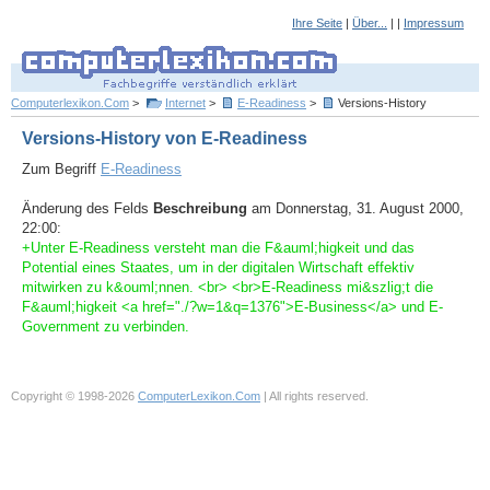
Ihre Seite
|
Über...
| |
Impressum
Computerlexikon.Com
>
Internet
>
E-Readiness
>
Versions-History
Versions-History von E-Readiness
Zum Begriff
E-Readiness
Änderung des Felds
Beschreibung
am Donnerstag, 31. August 2000,
22:00:
+Unter E-Readiness versteht man die F&auml;higkeit und das
Potential eines Staates, um in der digitalen Wirtschaft effektiv
mitwirken zu k&ouml;nnen. <br> <br>E-Readiness mi&szlig;t die
F&auml;higkeit <a href="./?w=1&q=1376">E-Business</a> und E-
Government zu verbinden.
Copyright © 1998-2026
ComputerLexikon.Com
| All rights reserved.