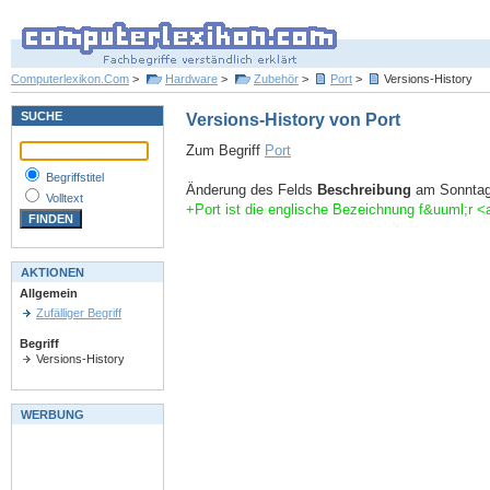
Computerlexikon.Com
>
Hardware
>
Zubehör
>
Port
>
Versions-History
SUCHE
Versions-History von Port
Zum Begriff
Port
Begriffstitel
Änderung des Felds
Beschreibung
am Sonntag,
Volltext
+Port ist die englische Bezeichnung f&uuml;r 
AKTIONEN
Allgemein
Zufälliger Begriff
Begriff
Versions-History
WERBUNG