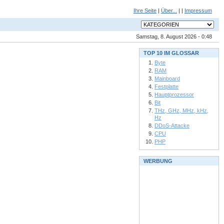
Ihre Seite
|
Über...
| |
Impressum
Samstag, 8. August 2026 - 0:48
TOP 10 IM GLOSSAR
Byte
RAM
Mainboard
Festplatte
Hauptprozessor
Bit
THz, GHz, MHz, kHz,
Hz
DDoS-Attacke
CPU
PHP
WERBUNG