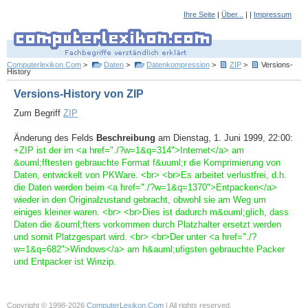
Ihre Seite
|
Über...
| |
Impressum
Computerlexikon.Com
>
Daten
>
Datenkompression
>
ZIP
>
Versions-
History
Versions-History von ZIP
Zum Begriff
ZIP
Änderung des Felds
Beschreibung
am Dienstag, 1. Juni 1999, 22:00:
+ZIP ist der im <a href="./?w=1&q=314">Internet</a> am
&ouml;fftesten gebrauchte Format f&uuml;r die Komprimierung von
Daten, entwickelt von PKWare. <br> <br>Es arbeitet verlustfrei, d.h.
die Daten werden beim <a href="./?w=1&q=1370">Entpacken</a>
wieder in den Originalzustand gebracht, obwohl sie am Weg um
einiges kleiner waren. <br> <br>Dies ist dadurch m&ouml;glich, dass
Daten die &ouml;fters vorkommen durch Platzhalter ersetzt werden
und somit Platzgespart wird. <br> <br>Der unter <a href="./?
w=1&q=682">Windows</a> am h&auml;ufigsten gebrauchte Packer
und Entpacker ist Winzip.
Copyright © 1998-2026
ComputerLexikon.Com
| All rights reserved.