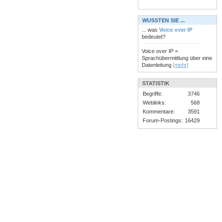
WUSSTEN SIE ...
... was
Voice over IP
bedeutet?
Voice over IP =
Sprachübermittlung über eine
Datenleitung
[mehr]
STATISTIK
Begriffe:
3746
Weblinks:
568
Kommentare:
3591
Forum-Postings:
16429