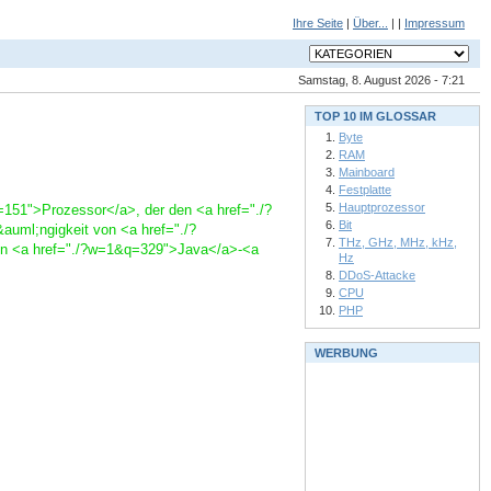
Ihre Seite
|
Über...
| |
Impressum
Samstag, 8. August 2026 - 7:21
TOP 10 IM GLOSSAR
Byte
RAM
Mainboard
Festplatte
Hauptprozessor
=151">Prozessor</a>, der den <a href="./?
Bit
uml;ngigkeit von <a href="./?
THz, GHz, MHz, kHz,
den <a href="./?w=1&q=329">Java</a>-<a
Hz
DDoS-Attacke
CPU
PHP
WERBUNG