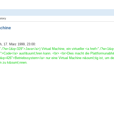
story
achine
, 17. März 1999, 23:00:
"./?w=1&q=329">Java</a>) Virtual Machine, ein virtueller <a href="./?w=1&q
Code</a> ausf&uuml;hren kann. <br> <br>Dies macht die Plattformunabh&a
&q=426">Betriebssystem</a> nur eine Virtual Machine n&ouml;tig ist, um 
n zu k&ouml;nnen.