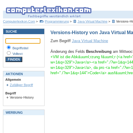
Computerlexikon.Com
>
Programmierung
>
Java Virtual Machine
>
Versions-Hi
SUCHE
Versions-History von Java Virtual M
Zum Begriff
Java Virtual Machine
Begriffstitel
Änderung des Felds
Beschreibung
am Mittwoch
Volltext
+VM ist die Abk&uuml;rzung f&uuml;r (<a href=
w=1&q=329">Java</a>-<a href="./?w=1&q=144">
w=1&q=329">Java</a>, da pro <a href="./?w=1
href="./?w=1&q=144">Code</a> ausf&uuml;hre
AKTIONEN
Allgemein
Zufälliger Begriff
Begriff
Versions-History
WERBUNG