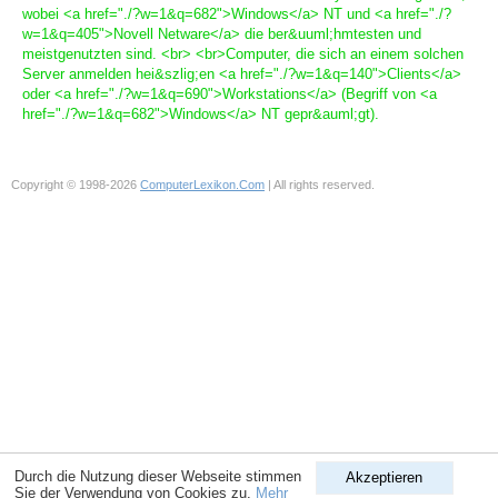
wobei <a href="./?w=1&q=682">Windows</a> NT und <a href="./?
w=1&q=405">Novell Netware</a> die ber&uuml;hmtesten und
meistgenutzten sind. <br> <br>Computer, die sich an einem solchen
Server anmelden hei&szlig;en <a href="./?w=1&q=140">Clients</a>
oder <a href="./?w=1&q=690">Workstations</a> (Begriff von <a
href="./?w=1&q=682">Windows</a> NT gepr&auml;gt).
Copyright © 1998-2026
ComputerLexikon.Com
| All rights reserved.
Durch die Nutzung dieser Webseite stimmen
Akzeptieren
Sie der Verwendung von Cookies zu.
Mehr