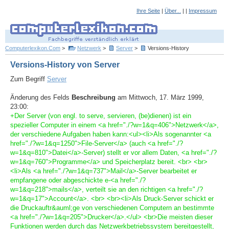
Ihre Seite
|
Über...
| |
Impressum
Computerlexikon.Com
>
Netzwerk
>
Server
>
Versions-History
Versions-History von Server
Zum Begriff
Server
Änderung des Felds
Beschreibung
am Mittwoch, 17. März 1999,
23:00:
+Der Server (von engl. to serve, servieren, (be)dienen) ist ein
spezieller Computer in einem <a href="./?w=1&q=406">Netzwerk</a>,
der verschiedene Aufgaben haben kann:<ul><li>Als sogenannter <a
href="./?w=1&q=1250">File-Server</a> (auch <a href="./?
w=1&q=810">Datei</a>-Server) stellt er vor allem Daten, <a href="./?
w=1&q=760">Programme</a> und Speicherplatz bereit. <br> <br>
<li>Als <a href="./?w=1&q=737">Mail</a>-Server bearbeitet er
empfangene oder abgeschickte e-<a href="./?
w=1&q=218">mails</a>, verteilt sie an den richtigen <a href="./?
w=1&q=17">Account</a>. <br> <br><li>Als Druck-Server schickt er
die Druckauftr&auml;ge von verschiedenen Computern an bestimmte
<a href="./?w=1&q=205">Drucker</a>.</ul> <br>Die meisten dieser
Funktionen werden durch das Netzwerkbetriebssystem bereitgestellt,