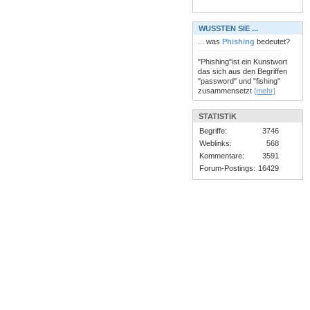
WUSSTEN SIE ...
... was
Phishing
bedeutet?
"Phishing"ist ein Kunstwort
das sich aus den Begriffen
"password" und "fishing"
zusammensetzt
[mehr]
STATISTIK
Begriffe:
3746
Weblinks:
568
Kommentare:
3591
Forum-Postings:
16429