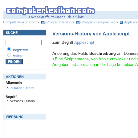
Computerlexikon.Com
>
Programmierung
>
Programmiersprachen
>
Applescri
SUCHE
Versions-History von Applescript
Zum Begriff
Applescript
Begriffstitel
Änderung des Felds
Beschreibung
am Donnerst
Volltext
+Eine Skriptsprache, von Apple entwickelt und 
Aufgaben, ist aber auch in der Lage komplexe
AKTIONEN
Allgemein
Zufälliger Begriff
Begriff
Versions-History
WERBUNG