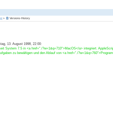
pt
>
Versions-History
ag, 13. August 1998, 22:00:
seit System 7.5 in <a href="./?w=1&q=710">MacOS</a> integriert. AppleScrip
 Aufgaben zu bewältigen und den Ablauf von <a href="./?w=1&q=760">Progra