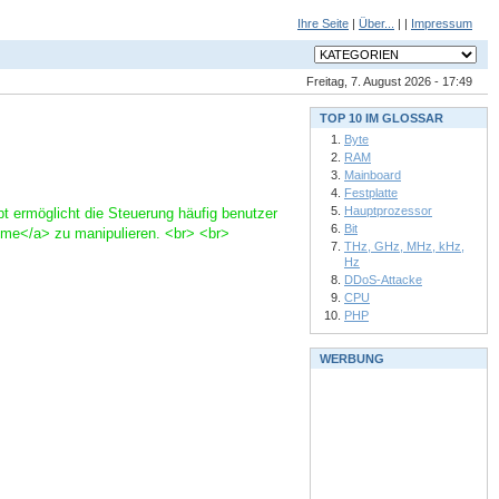
Ihre Seite
|
Über...
| |
Impressum
Freitag, 7. August 2026 - 17:49
TOP 10 IM GLOSSAR
Byte
RAM
Mainboard
Festplatte
Hauptprozessor
t ermöglicht die Steuerung häufig benutzer
Bit
mme</a> zu manipulieren. <br> <br>
THz, GHz, MHz, kHz,
Hz
DDoS-Attacke
CPU
PHP
WERBUNG