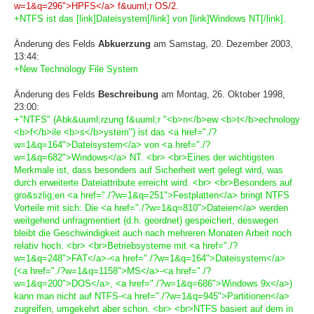
w=1&q=296">HPFS</a> f&uuml;r OS/2.
+NTFS ist das [link]Dateisystem[/link] von [link]Windows NT[/link].
Änderung des Felds
Abkuerzung
am Samstag, 20. Dezember 2003,
13:44:
+New Technology File System
Änderung des Felds
Beschreibung
am Montag, 26. Oktober 1998,
23:00:
+"NTFS" (Abk&uuml;rzung f&uuml;r "<b>n</b>ew <b>t</b>echnology
<b>f</b>ile <b>s</b>ystem") ist das <a href="./?
w=1&q=164">Dateisystem</a> von <a href="./?
w=1&q=682">Windows</a> NT. <br> <br>Eines der wichtigsten
Merkmale ist, dass besonders auf Sicherheit wert gelegt wird, was
durch erweiterte Dateiattribute erreicht wird. <br> <br>Besonders auf
gro&szlig;en <a href="./?w=1&q=251">Festplatten</a> bringt NTFS
Vorteile mit sich: Die <a href="./?w=1&q=810">Dateien</a> werden
weitgehend unfragmentiert (d.h. geordnet) gespeichert, deswegen
bleibt die Geschwindigkeit auch nach mehreren Monaten Arbeit noch
relativ hoch. <br> <br>Betriebsysteme mit <a href="./?
w=1&q=248">FAT</a>-<a href="./?w=1&q=164">Dateisystem</a>
(<a href="./?w=1&q=1158">MS</a>-<a href="./?
w=1&q=200">DOS</a>, <a href="./?w=1&q=686">Windows 9x</a>)
kann man nicht auf NTFS-<a href="./?w=1&q=945">Partitionen</a>
zugreifen, umgekehrt aber schon. <br> <br>NTFS basiert auf dem in