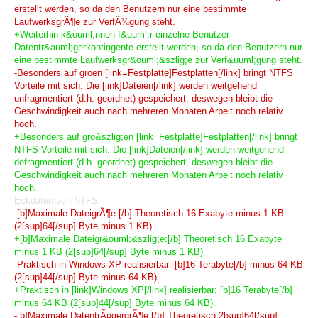
erstellt werden, so da den Benutzern nur eine bestimmte
LaufwerksgrÃ¶e zur VerfÃ¼gung steht.
+Weiterhin k&ouml;nnen f&uuml;r einzelne Benutzer
Datentr&auml;gerkontingente erstellt werden, so da den Benutzern nur
eine bestimmte Laufwerksgr&ouml;&szlig;e zur Verf&uuml;gung steht.
-Besonders auf groen [link=Festplatte]Festplatten[/link] bringt NTFS
Vorteile mit sich: Die [link]Dateien[/link] werden weitgehend
unfragmentiert (d.h. geordnet) gespeichert, deswegen bleibt die
Geschwindigkeit auch nach mehreren Monaten Arbeit noch relativ
hoch.
+Besonders auf gro&szlig;en [link=Festplatte]Festplatten[/link] bringt
NTFS Vorteile mit sich: Die [link]Dateien[/link] werden weitgehend
defragmentiert (d.h. geordnet) gespeichert, deswegen bleibt die
Geschwindigkeit auch nach mehreren Monaten Arbeit noch relativ
hoch.
Eckdaten von NTFS:
-[b]Maximale DateigrÃ¶e:[/b] Theoretisch 16 Exabyte minus 1 KB
(2[sup]64[/sup] Byte minus 1 KB).
+[b]Maximale Dateigr&ouml;&szlig;e:[/b] Theoretisch 16 Exabyte
minus 1 KB (2[sup]64[/sup] Byte minus 1 KB).
-Praktisch in Windows XP realisierbar: [b]16 Terabyte[/b] minus 64 KB
(2[sup]44[/sup] Byte minus 64 KB).
+Praktisch in [link]Windows XP[/link] realisierbar: [b]16 Terabyte[/b]
minus 64 KB (2[sup]44[/sup] Byte minus 64 KB).
-[b]Maximale DatentrÃ¤gergrÃ¶e:[/b] Theoretisch 2[sup]64[/sup]