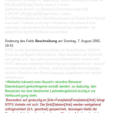
Praktisch in Windows XP realisierbar: [b]256 Terabyte[/b] minus 64
KB (2[sup]32[/sup] Cluster minus 1 Cluster).
[b]Maximale Anzahl von Dateien je Datentr&auml;ger:[/b]
4.294.967.295 (2[sup]32[/sup] minus 1 Datei).
Da Partitionstabellen auf Datentr&auml;gern mit Master Boot Record
maximal 2 Terabyte gro&szlig;e Partitionen unterst&uuml;tzen,
mu&szlig; man dynamische Datentr&auml;ger verwenden, um
gr&ouml;&szlig;ere Partitionen zu erstellen.
Änderung des Felds
Beschreibung
am Sonntag, 7. August 2005,
19:41:
NTFS ist das [link]Dateisystem[/link] von [link]Windows NT[/link].
Eines der wichtigsten Merkmale ist, dass besonders auf Sicherheit
wert gelegt wird, was durch erweiterte Dateiattribute erreicht wird.
NTFS weist ein erweitertes Berechtigungsmanagement auf, wodurch
einzelnen Laufwerken, Ordnern, Dateien spezielle Berechtigungen
f&uuml;r Benutzer oder Benutzergruppen einger&auml;umt werden
k&ouml;nnen.
+Weiterhin k&ouml;nnen f&uuml;r einzelne Benutzer
Datentr&auml;gerkontingente erstellt werden, so da&szlig; den
Benutzern nur eine bestimmte Laufwerksgr&ouml;&szlig;e zur
Verf&uuml;gung steht.
-Besonders auf gro&szlig;en [link=Festplatte]Festplatten[/link] bringt
NTFS Vorteile mit sich: Die [link]Dateien[/link] werden weitgehend
unfragmentiert (d.h. geordnet) gespeichert, deswegen bleibt die