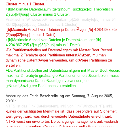
Cluster minus 1 Cluster.
+[b]Maximale Datentr&auml;gergr&ouml;&szlig;e:[/b] Theoretisch
2[sup]64[/sup] Cluster minus 1 Cluster.
Praktisch in Windows XP realisierbar: [b]256 Terabyte[/b] minus 64
KB (2[sup]32[/sup] Cluster minus 1 Cluster).
-[b]Maximale Anzahl von Dateien je DatentrÃ¤ger:[/b] 4.294.967.295
(2[sup]32[/sup] minus 1 Datei).
+[b]Maximale Anzahl von Dateien je Datentr&auml;ger:[/b]
4.294.967.295 (2[sup]32[/sup] minus 1 Datei).
-Da Partitionstabellen auf DatentrÃ¤gern mit Master Boot Record
maximal 2 Terabyte groe Partitionen unterstÃ¼tzen, mu man
dynamische DatentrÃ¤ger verwenden, um grÃ¶ere Partitionen zu
erstellen.
+Da Partitionstabellen auf Datentr&auml;gern mit Master Boot Record
maximal 2 Terabyte gro&szlig;e Partitionen unterst&uuml;tzen, muss
man dynamische Datentr&auml;ger verwenden, um
gr&ouml;&szlig;ere Partitionen zu erstellen.
Änderung des Felds
Beschreibung
am Sonntag, 7. August 2005,
20:01:
NTFS ist das [link]Dateisystem[/link] von [link]Windows NT[/link].
-Eines der wichtigsten Merkmale ist, dass besonders auf Sicherheit
wert gelegt wird, was durch erweiterte Dateiattribute erreicht wird.
NTFS weist ein erweitertes Berechtigungsmanagement auf, wodurch
einzelnen Laufwerken, Ordnern, Dateien spezielle Berechtigungen