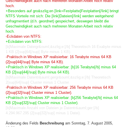
Geschwindigkeit auch nach mehreren Monaten Arbeit noch relativ
hoch.
+Besonders auf gro&szlig;en [link=Festplatte]Festplatten[/link] bringt
NTFS Vorteile mit sich: Die [link]Dateien[/link] werden weitgehend
unfragmentiert (d.h. geordnet) gespeichert, deswegen bleibt die
Geschwindigkeit auch nach mehreren Monaten Arbeit noch relativ
hoch.
-Eckdaten von NTFS:
+Eckdaten von NTFS:
[b]Maximale Dateigr&ouml;&szlig;e:[/b] Theoretisch 16 Exabyte minus
1 KB (2[sup]64[/sup] Byte minus 1 KB).
-Praktisch in Windows XP realisierbar: 16 Terabyte minus 64 KB
(2[sup]44[/sup] Byte minus 64 KB).
+Praktisch in Windows XP realisierbar: [b]16 Terabyte[/b] minus 64
KB (2[sup]44[/sup] Byte minus 64 KB).
[b]Maximale Datentr&auml;gergr&ouml;&szlig;e:[/b] Theoretisch
2[sup]64[/sup] Cluster minus 1 Cluster.
-Praktisch in Windows XP realisierbar: 256 Terabyte minus 64 KB
(2[sup]32[/sup] Cluster minus 1 Cluster).
+Praktisch in Windows XP realisierbar: [b]256 Terabyte[/b] minus 64
KB (2[sup]32[/sup] Cluster minus 1 Cluster).
[b]Maximale Anzahl von Dateien je Datentr&auml;ger:[/b]
4.294.967.295 (2[sup]32[/sup] minus 1 Datei).
Änderung des Felds
Beschreibung
am Sonntag, 7. August 2005,