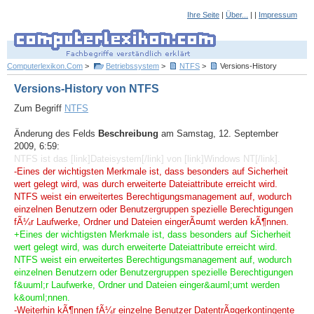
Ihre Seite
|
Über...
| |
Impressum
Computerlexikon.Com
>
Betriebssystem
>
NTFS
>
Versions-History
Versions-History von NTFS
Zum Begriff
NTFS
Änderung des Felds
Beschreibung
am Samstag, 12. September
2009, 6:59:
NTFS ist das [link]Dateisystem[/link] von [link]Windows NT[/link].
-Eines der wichtigsten Merkmale ist, dass besonders auf Sicherheit
wert gelegt wird, was durch erweiterte Dateiattribute erreicht wird.
NTFS weist ein erweitertes Berechtigungsmanagement auf, wodurch
einzelnen Benutzern oder Benutzergruppen spezielle Berechtigungen
fÃ¼r Laufwerke, Ordner und Dateien eingerÃ¤umt werden kÃ¶nnen.
+Eines der wichtigsten Merkmale ist, dass besonders auf Sicherheit
wert gelegt wird, was durch erweiterte Dateiattribute erreicht wird.
NTFS weist ein erweitertes Berechtigungsmanagement auf, wodurch
einzelnen Benutzern oder Benutzergruppen spezielle Berechtigungen
f&uuml;r Laufwerke, Ordner und Dateien einger&auml;umt werden
k&ouml;nnen.
-Weiterhin kÃ¶nnen fÃ¼r einzelne Benutzer DatentrÃ¤gerkontingente