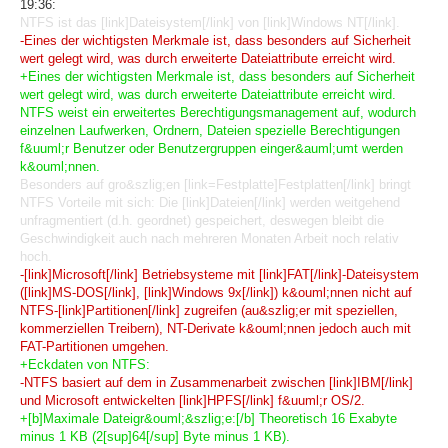
19:36:
NTFS ist das [link]Dateisystem[/link] von [link]Windows NT[/link].
-Eines der wichtigsten Merkmale ist, dass besonders auf Sicherheit
wert gelegt wird, was durch erweiterte Dateiattribute erreicht wird.
+Eines der wichtigsten Merkmale ist, dass besonders auf Sicherheit
wert gelegt wird, was durch erweiterte Dateiattribute erreicht wird.
NTFS weist ein erweitertes Berechtigungsmanagement auf, wodurch
einzelnen Laufwerken, Ordnern, Dateien spezielle Berechtigungen
f&uuml;r Benutzer oder Benutzergruppen einger&auml;umt werden
k&ouml;nnen.
Besonders auf gro&szlig;en [link=Festplatte]Festplatten[/link] bringt
NTFS Vorteile mit sich: Die [link]Dateien[/link] werden weitgehend
unfragmentiert (d.h. geordnet) gespeichert, deswegen bleibt die
Geschwindigkeit auch nach mehreren Monaten Arbeit noch relativ
hoch.
-[link]Microsoft[/link] Betriebsysteme mit [link]FAT[/link]-Dateisystem
([link]MS-DOS[/link], [link]Windows 9x[/link]) k&ouml;nnen nicht auf
NTFS-[link]Partitionen[/link] zugreifen (au&szlig;er mit speziellen,
kommerziellen Treibern), NT-Derivate k&ouml;nnen jedoch auch mit
FAT-Partitionen umgehen.
+Eckdaten von NTFS:
-NTFS basiert auf dem in Zusammenarbeit zwischen [link]IBM[/link]
und Microsoft entwickelten [link]HPFS[/link] f&uuml;r OS/2.
+[b]Maximale Dateigr&ouml;&szlig;e:[/b] Theoretisch 16 Exabyte
minus 1 KB (2[sup]64[/sup] Byte minus 1 KB).