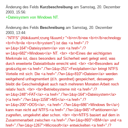
Änderung des Felds
Kurzbeschreibung
am Samstag, 20. Dezember
2003, 15:56:
+Dateisystem von Windows NT.
Änderung des Felds
Beschreibung
am Samstag, 20. Dezember
2003, 13:44:
-"NTFS" (Abk&uuml;rzung f&uuml;r "<b>n</b>ew <b>t</b>echnology
<b>f</b>ile <b>s</b>ystem") ist das <a href="./?
w=1&q=164">Dateisystem</a> von <a href="./?
w=1&q=682">Windows</a> NT. <br> <br>Eines der wichtigsten
Merkmale ist, dass besonders auf Sicherheit wert gelegt wird, was
durch erweiterte Dateiattribute erreicht wird. <br> <br>Besonders auf
gro&szlig;en <a href="./?w=1&q=251">Festplatten</a> bringt NTFS
Vorteile mit sich: Die <a href="./?w=1&q=810">Dateien</a> werden
weitgehend unfragmentiert (d.h. geordnet) gespeichert, deswegen
bleibt die Geschwindigkeit auch nach mehreren Monaten Arbeit noch
relativ hoch. <br> <br>Betriebsysteme mit <a href="./?
w=1&q=248">FAT</a>-<a href="./?w=1&q=164">Dateisystem</a>
(<a href="./?w=1&q=1158">MS</a>-<a href="./?
w=1&q=200">DOS</a>, <a href="./?w=1&q=686">Windows 9x</a>)
kann man nicht auf NTFS-<a href="./?w=1&q=945">Partitionen</a>
zugreifen, umgekehrt aber schon. <br> <br>NTFS basiert auf dem in
Zusammenarbeit zwischen <a href="./?w=1&q=893">IBM</a> und <a
href="./?w=1&q=1267">Microsoft</a> entwickelten <a href="./?