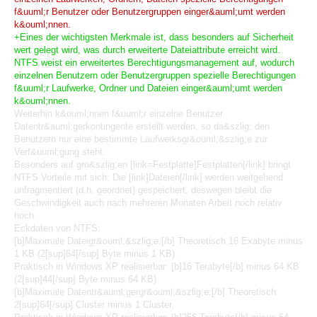
f&uuml;r Benutzer oder Benutzergruppen einger&auml;umt werden
k&ouml;nnen.
+Eines der wichtigsten Merkmale ist, dass besonders auf Sicherheit
wert gelegt wird, was durch erweiterte Dateiattribute erreicht wird.
NTFS weist ein erweitertes Berechtigungsmanagement auf, wodurch
einzelnen Benutzern oder Benutzergruppen spezielle Berechtigungen
f&uuml;r Laufwerke, Ordner und Dateien einger&auml;umt werden
k&ouml;nnen.
Weiterhin k&ouml;nnen f&uuml;r einzelne Benutzer
Datentr&auml;gerkontingente erstellt werden, so da&szlig; den
Benutzern nur eine bestimmte Laufwerksgr&ouml;&szlig;e zur
Verf&uuml;gung steht.
Besonders auf gro&szlig;en [link=Festplatte]Festplatten[/link] bringt
NTFS Vorteile mit sich: Die [link]Dateien[/link] werden weitgehend
unfragmentiert (d.h. geordnet) gespeichert, deswegen bleibt die
Geschwindigkeit auch nach mehreren Monaten Arbeit noch relativ
hoch.
Eckdaten von NTFS:
[b]Maximale Dateigr&ouml;&szlig;e:[/b] Theoretisch 16 Exabyte minus
1 KB (2[sup]64[/sup] Byte minus 1 KB).
Praktisch in Windows XP realisierbar: [b]16 Terabyte[/b] minus 64 KB
(2[sup]44[/sup] Byte minus 64 KB).
[b]Maximale Datentr&auml;gergr&ouml;&szlig;e:[/b] Theoretisch
2[sup]64[/sup] Cluster minus 1 Cluster.