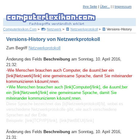
Ihre Seite
|
Über...
| |
Impressum
Computerlexikon.Com
>
Netzwerk
>
Netzwerkprotokoll
>
Versions-History
Versions-History von Netzwerkprotokoll
Zum Begriff
Netzwerkprotokoll
Änderung des Felds
Beschreibung
am Sonntag, 10. April 2016,
21:32:
-Wie Menschen brauchen auch Computer, die &uuml;ber ein
[link]Netzwerk[/link] eine gemeinsame Sprache, damit Sie miteinander
kommunizieren k&ouml;nnen.
+Wie Menschen brauchen auch [link]Computer[/link], die &uuml;ber
ein [link]Netzwerk[/link] eine gemeinsame Sprache, damit Sie
miteinander kommunizieren k&ouml;nnen.
Diese Sprache bezeichnet das [b]Netzwerkprotokoll[/b], wobei es
verschiedene Netzwerkprotokolle gibt, wie auch verschiedene
Sprachen auf der Erde.
Beispiele: [link]TCP/IP[/link], [link]NetBEUI[/link]
Änderung des Felds
Beschreibung
am Sonntag, 10. April 2016,
21:31: