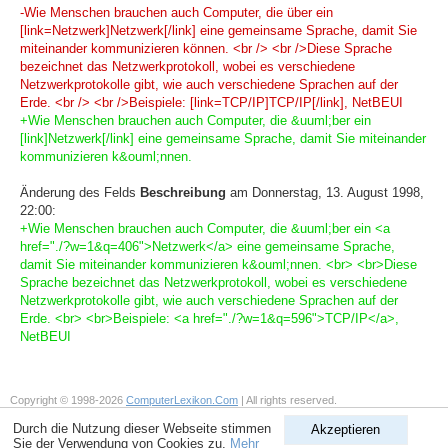
-Wie Menschen brauchen auch Computer, die über ein
[link=Netzwerk]Netzwerk[/link] eine gemeinsame Sprache, damit Sie
miteinander kommunizieren können. <br /> <br />Diese Sprache
bezeichnet das Netzwerkprotokoll, wobei es verschiedene
Netzwerkprotokolle gibt, wie auch verschiedene Sprachen auf der
Erde. <br /> <br />Beispiele: [link=TCP/IP]TCP/IP[/link], NetBEUI
+Wie Menschen brauchen auch Computer, die &uuml;ber ein
[link]Netzwerk[/link] eine gemeinsame Sprache, damit Sie miteinander
kommunizieren k&ouml;nnen.
Änderung des Felds
Beschreibung
am Donnerstag, 13. August 1998,
22:00:
+Wie Menschen brauchen auch Computer, die &uuml;ber ein <a
href="./?w=1&q=406">Netzwerk</a> eine gemeinsame Sprache,
damit Sie miteinander kommunizieren k&ouml;nnen. <br> <br>Diese
Sprache bezeichnet das Netzwerkprotokoll, wobei es verschiedene
Netzwerkprotokolle gibt, wie auch verschiedene Sprachen auf der
Erde. <br> <br>Beispiele: <a href="./?w=1&q=596">TCP/IP</a>,
NetBEUI
Copyright © 1998-2026
ComputerLexikon.Com
| All rights reserved.
Durch die Nutzung dieser Webseite stimmen
Akzeptieren
Sie der Verwendung von Cookies zu.
Mehr