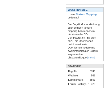
WUSSTEN SIE ...
... was
Texture Mapping
bedeutet?
Der Begriff Musterabbildung
oder englisch texture
mapping bezeichnet ein
Verfahren der 3D-
Computergrafik. Es dient
dazu, die Oberflächen
dreidimensionaler
Oberflächenmodelle mit
zweidimensionalen Bildern –
sogenannten
„Texturen&ldquo
[mehr]
STATISTIK
Begriffe:
3746
Weblinks:
568
Kommentare:
3591
Forum-Postings:
16429