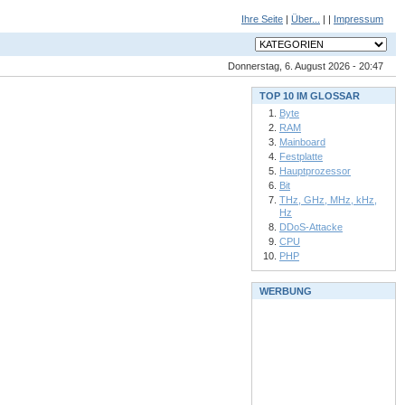
Ihre Seite
|
Über...
| |
Impressum
Donnerstag, 6. August 2026 - 20:47
TOP 10 IM GLOSSAR
Byte
RAM
Mainboard
Festplatte
Hauptprozessor
Bit
THz, GHz, MHz, kHz,
Hz
DDoS-Attacke
CPU
PHP
WERBUNG