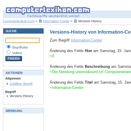
Computerlexikon.Com
>
Information-Center
>
Versions-History
SUCHE
Versions-History von Information-Ce
Zum Begriff
Information-Center
Begriffstitel
Änderung des Felds
Hier
am Samstag, 15. Janu
Volltext
+0
Änderung des Felds
Beschreibung
am Samstag,
+Die Abteilung unterst&uuml;tzt Computeranwende
AKTIONEN
Allgemein
Änderung des Felds
Titel
am Samstag, 15. Janu
Zufälliger Begriff
+Information-Center
Begriff
Versions-History
WERBUNG