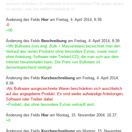
dennoch enthalten. Es empfiehlt sich im konkreten Fall genau darauf
zu achten, was nun wirklich beigelegt ist.
Änderung des Felds
Hier
am Freitag, 4. April 2014, 8:39:
-0
+06
Änderung des Felds
Beschreibung
am Freitag, 4. April 2014, 8:39:
+Mit Bulkware (von engl. Bulk = Massenware) bezeichnet man den
Verkauf des reinen Produkts ohne besondere Extras, sowie meist
ohne Anleitung, Software oder Treiber(-CD), die man sich aus dem
Internet herunterladen kann. Der Preis von Bulkware ist
dementsprechend niedriger.
Änderung des Felds
Kurzbeschreibung
am Freitag, 4. April 2014,
8:39:
-Als Bulkware ausgezeichnete Waren beschränken sich auschlielich
auf das angegebene Produkt. Es sind weder aufwändige Anleitungen,
Software oder Treiber dabei.
+Produkt, das ohne besondere Extras verkauft wird.
Änderung des Felds
Hier
am Montag, 15. November 2004, 16:37:
+0
Änderung des Felds
Kurzbeschreibung
am Montag, 15. November