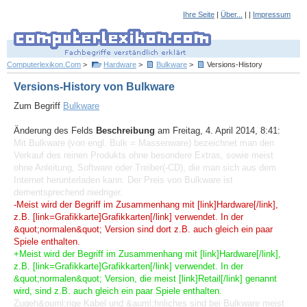
Ihre Seite
|
Über...
| |
Impressum
Computerlexikon.Com
>
Hardware
>
Bulkware
>
Versions-History
Versions-History von Bulkware
Zum Begriff
Bulkware
Änderung des Felds
Beschreibung
am Freitag, 4. April 2014, 8:41:
Mit Bulkware (von engl. Bulk = Massenware) bezeichnet man den
Verkauf des reinen Produkts ohne besondere Extras, sowie meist
ohne Anleitung, Software oder Treiber(-CD), die man sich aus dem
Internet herunterladen kann. Der Preis von Bulkware ist
dementsprechend niedriger.
-Meist wird der Begriff im Zusammenhang mit [link]Hardware[/link],
z.B. [link=Grafikkarte]Grafikkarten[/link] verwendet. In der
&quot;normalen&quot; Version sind dort z.B. auch gleich ein paar
Spiele enthalten.
+Meist wird der Begriff im Zusammenhang mit [link]Hardware[/link],
z.B. [link=Grafikkarte]Grafikkarten[/link] verwendet. In der
&quot;normalen&quot; Version, die meist [link]Retail[/link] genannt
wird, sind z.B. auch gleich ein paar Spiele enthalten.
Zugeh&ouml;rige Kabel und &auml;hnliches sind bei Bulkware meist