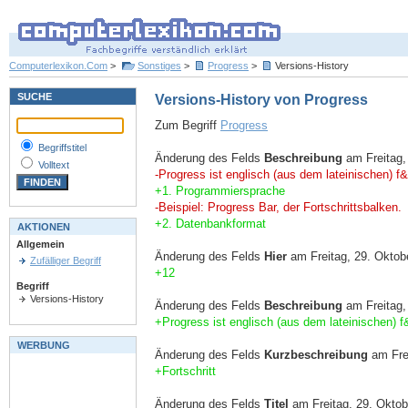
Computerlexikon.Com
>
Sonstiges
>
Progress
>
Versions-History
SUCHE
Versions-History von Progress
Zum Begriff
Progress
Begriffstitel
Änderung des Felds
Beschreibung
am Freitag,
Volltext
-Progress ist englisch (aus dem lateinischen) 
+1. Programmiersprache
-Beispiel: Progress Bar, der Fortschrittsbalken.
+2. Datenbankformat
AKTIONEN
Allgemein
Änderung des Felds
Hier
am Freitag, 29. Oktobe
Zufälliger Begriff
+12
Begriff
Versions-History
Änderung des Felds
Beschreibung
am Freitag,
+Progress ist englisch (aus dem lateinischen) 
WERBUNG
Änderung des Felds
Kurzbeschreibung
am Frei
+Fortschritt
Änderung des Felds
Titel
am Freitag, 29. Oktob