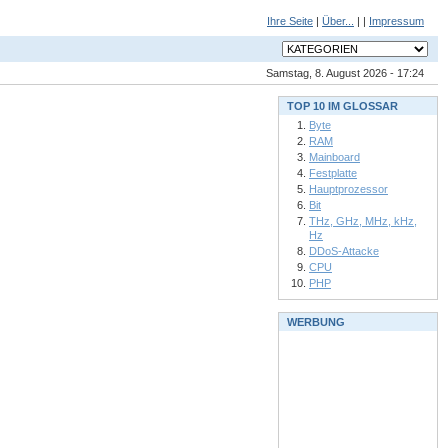
Ihre Seite
|
Über...
| |
Impressum
Samstag, 8. August 2026 - 17:24
TOP 10 IM GLOSSAR
Byte
RAM
Mainboard
Festplatte
Hauptprozessor
Bit
THz, GHz, MHz, kHz,
Hz
DDoS-Attacke
CPU
PHP
WERBUNG