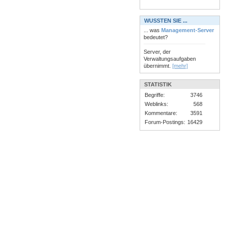
WUSSTEN SIE ...
... was
Management-Server
bedeutet?
Server, der
Verwaltungsaufgaben
übernimmt.
[mehr]
STATISTIK
Begriffe:
3746
Weblinks:
568
Kommentare:
3591
Forum-Postings:
16429