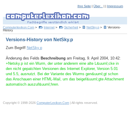
Ihre Seite
|
Über...
| |
Impressum
Computerlexikon.Com
>
Internet
>
Sicherheit
>
NetSky.p
>
Versions-
History
Versions-History von NetSky.p
Zum Begriff
NetSky.p
Änderung des Felds
Beschreibung
am Freitag, 9. April 2004, 10:42:
+Netsky.p ist ein Wurm, der unter anderem eine alte L&uuml;cke in
den nicht gepatchten Versionen des Internet Explorer, Version 5.01
und 5.5, ausnutzt. Bei der Variante des Wurms gen&uuml;gt schon
das Anschauen einer HTML-Mail, um das beigef&uuml;gte Attachment
automatisch auszuf&uuml;hren.
Copyright © 1998-2026
ComputerLexikon.Com
| All rights reserved.