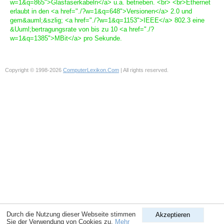
w=1&q=865">Glasfaserkabeln</a> u.a. betrieben. <br> <br>Ethernet
erlaubt in den <a href="./?w=1&q=648">Versionen</a> 2.0 und
gem&auml;&szlig; <a href="./?w=1&q=1153">IEEE</a> 802.3 eine
&Uuml;bertragungsrate von bis zu 10 <a href="./?
w=1&q=1385">MBit</a> pro Sekunde.
Copyright © 1998-2026
ComputerLexikon.Com
| All rights reserved.
Durch die Nutzung dieser Webseite stimmen
Akzeptieren
Sie der Verwendung von Cookies zu.
Mehr