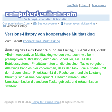
Ihre Seite
|
Über...
| |
Impressum
Computerlexikon.Com
>
Betriebssystem
>
kooperatives Multitasking
>
Versions-History
Versions-History von kooperatives Multitasking
Zum Begriff
kooperatives Multitasking
Änderung des Felds
Beschreibung
am Freitag, 18. April 2003, 22:00:
+Beim kooperativen Multitasking werden zwar auch, wie beim
preemptiven Multitasking, durch den Scheduler, ein Teil des
Betriebssystems, Priorit&auml;ten an die einzelnen Tasks vergeben.
Allerdings kann es hier vorkommen, dass der Task ( die Aufgabe ) mit
der h&ouml;chsten Priorit&auml;t die Rechenzeit- und die Leistung
f&uuml;r sich alleine beansprucht. Dadurch werden unter
Umst&auml;nden die anderen Tasks geblockt und m&uuml;ssen
"warten".
Copyright © 1998-2026
ComputerLexikon.Com
| All rights reserved.