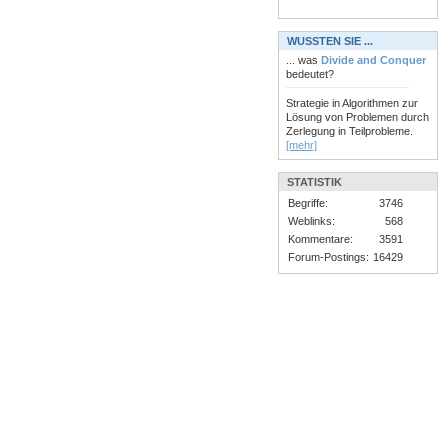
WUSSTEN SIE ...
... was
Divide and Conquer
bedeutet?
Strategie in Algorithmen zur
Lösung von Problemen durch
Zerlegung in Teilprobleme.
[mehr]
STATISTIK
Begriffe:
3746
Weblinks:
568
Kommentare:
3591
Forum-Postings:
16429