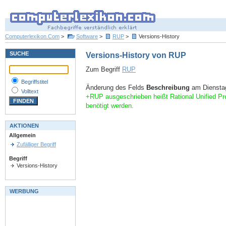
Computerlexikon.Com
>
Software
>
RUP
>
Versions-History
SUCHE
Versions-History von RUP
Zum Begriff
RUP
Begriffstitel
Änderung des Felds
Beschreibung
am Dienstag
Volltext
+RUP ausgeschrieben heißt Rational Unified P
benötigt werden.
AKTIONEN
Allgemein
Zufälliger Begriff
Begriff
Versions-History
WERBUNG