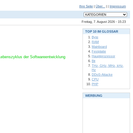
Ihre Seite
|
Über...
| |
Impressum
Freitag, 7. August 2026 - 15:23
TOP 10 IM GLOSSAR
Byte
RAM
Mainboard
Festplatte
Hauptprozessor
Lebenszyklus der Softwareentwicklung
Bit
THz, GHz, MHz, kHz,
Hz
DDoS-Attacke
CPU
PHP
WERBUNG