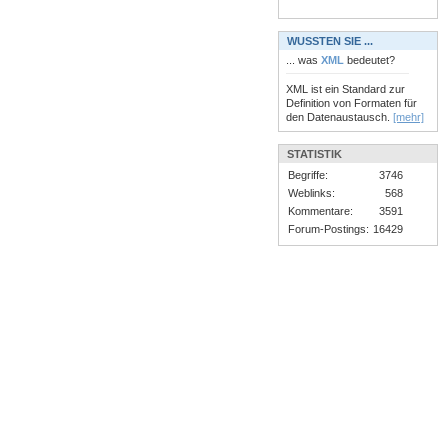
WUSSTEN SIE ...
... was
XML
bedeutet?
XML ist ein Standard zur
Definition von Formaten für
den Datenaustausch.
[mehr]
STATISTIK
Begriffe:
3746
Weblinks:
568
Kommentare:
3591
Forum-Postings:
16429