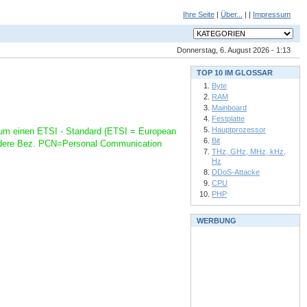
Ihre Seite
|
Über...
| |
Impressum
Donnerstag, 6. August 2026 - 1:13
TOP 10 IM GLOSSAR
Byte
RAM
Mainboard
Festplatte
Hauptprozessor
h um einen ETSI - Standard (ETSI = European
Bit
andere Bez. PCN=Personal Communication
THz, GHz, MHz, kHz,
Hz
DDoS-Attacke
CPU
PHP
WERBUNG