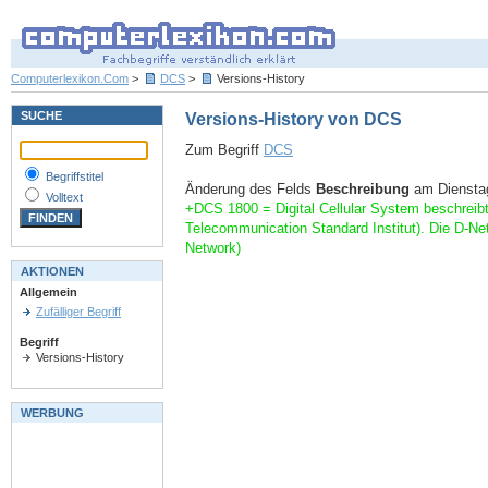
Computerlexikon.Com
>
DCS
>
Versions-History
SUCHE
Versions-History von DCS
Zum Begriff
DCS
Begriffstitel
Änderung des Felds
Beschreibung
am Dienstag
Volltext
+DCS 1800 = Digital Cellular System beschreibt
Telecommunication Standard Institut). Die D-
Network)
AKTIONEN
Allgemein
Zufälliger Begriff
Begriff
Versions-History
WERBUNG