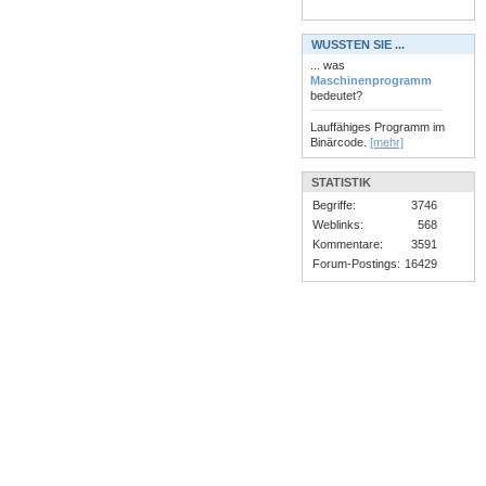
WUSSTEN SIE ...
... was
Maschinenprogramm
bedeutet?
Lauffähiges Programm im
Binärcode.
[mehr]
STATISTIK
Begriffe:
3746
Weblinks:
568
Kommentare:
3591
Forum-Postings:
16429