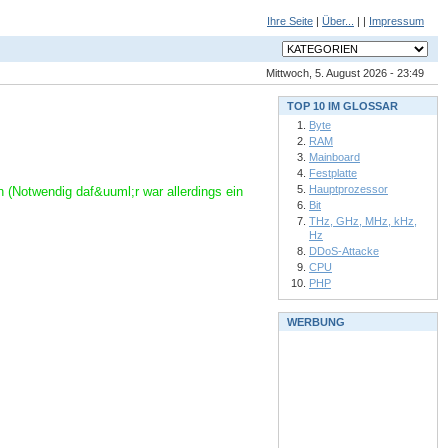
Ihre Seite
|
Über...
| |
Impressum
Mittwoch, 5. August 2026 - 23:49
TOP 10 IM GLOSSAR
Byte
RAM
Mainboard
Festplatte
Hauptprozessor
(Notwendig daf&uuml;r war allerdings ein
Bit
THz, GHz, MHz, kHz,
Hz
DDoS-Attacke
CPU
PHP
WERBUNG