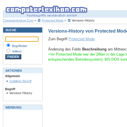
Computerlexikon.Com
>
Protected Mode
>
Versions-History
SUCHE
Versions-History von Protected Mod
Zum Begriff
Protected Mode
Begriffstitel
Änderung des Felds
Beschreibung
am Mittwoch
Volltext
+Im Protected Mode war der 286er in der Lage 
entsprechendes Betriebssystem). MS-DOS konn
AKTIONEN
Allgemein
Zufälliger Begriff
Begriff
Versions-History
WERBUNG