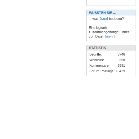
WUSSTEN SIE ...
... was
Datei
bedeutet?
Eine logisch
zusammengehörige Einheit
von Daten
[mehr]
STATISTIK
Begriffe:
3746
Weblinks:
568
Kommentare:
3591
Forum-Postings:
16429