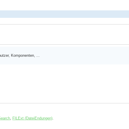
utzer, Komponenten, ...
Search
,
FILExt (DateiEndungen)
.