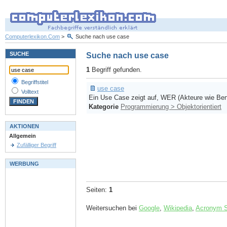
Computerlexikon.Com
>
Suche nach use case
SUCHE
Suche nach use case
1
Begriff gefunden.
Begriffstitel
use case
Volltext
Ein Use Case zeigt auf, WER (Akteure wie Ben
Kategorie
Programmierung > Objektorientiert
AKTIONEN
Allgemein
Zufälliger Begriff
WERBUNG
Seiten:
1
Weitersuchen bei
Google
,
Wikipedia
,
Acronym 