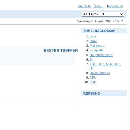
Ihre Seite
|
Über...
| |
Impressum
Samstag, 8. August 2026 - 15:02
TOP 10 IM GLOSSAR
Byte
RAM
Mainboard
Festplatte
BESTER TREFFER
Hauptprozessor
Bit
THz, GHz, MHz, kHz,
Hz
DDoS-Attacke
CPU
PHP
WERBUNG