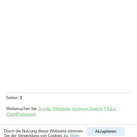
Seiten:
1
Weitersuchen bei
Google
,
Wikipedia
,
Acronym Search
,
FILExt
(DateiEndungen)
.
Copyright © 1998-2026
ComputerLexikon.Com
| All rights reserved.
Durch die Nutzung dieser Webseite stimmen
Akzeptieren
Sie der Verwendung von Cookies zu.
Mehr