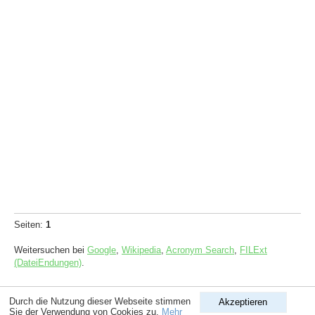
Seiten:
1
Weitersuchen bei
Google
,
Wikipedia
,
Acronym Search
,
FILExt
(DateiEndungen)
.
Copyright © 1998-2026
ComputerLexikon.Com
| All rights reserved.
Durch die Nutzung dieser Webseite stimmen
Akzeptieren
Sie der Verwendung von Cookies zu.
Mehr