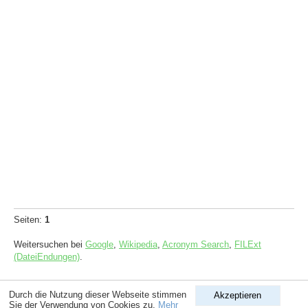
Seiten:
1
Weitersuchen bei
Google
,
Wikipedia
,
Acronym Search
,
FILExt
(DateiEndungen)
.
Copyright © 1998-2026
ComputerLexikon.Com
| All rights reserved.
Durch die Nutzung dieser Webseite stimmen
Akzeptieren
Sie der Verwendung von Cookies zu.
Mehr