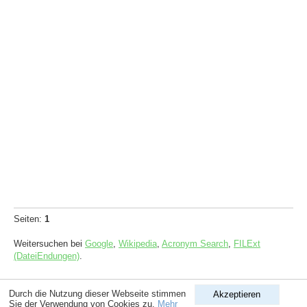
Seiten:
1
Weitersuchen bei
Google
,
Wikipedia
,
Acronym Search
,
FILExt
(DateiEndungen)
.
Copyright © 1998-2026
ComputerLexikon.Com
| All rights reserved.
Durch die Nutzung dieser Webseite stimmen
Akzeptieren
Sie der Verwendung von Cookies zu.
Mehr