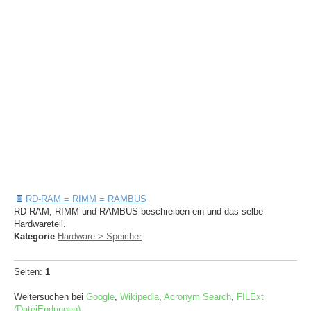
RD-RAM = RIMM = RAMBUS
RD-RAM, RIMM und RAMBUS beschreiben ein und das selbe
Hardwareteil.
Kategorie
Hardware > Speicher
Seiten:
1
Weitersuchen bei
Google
,
Wikipedia
,
Acronym Search
,
FILExt
(DateiEndungen)
.