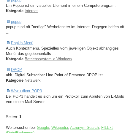
popup
Ein Popup ist ein visuelles Element in einem Computerprogram.
Kategorie
Internet
popup
popup sind oft "nerfige" Werbefenster im Internet. Dagegen helfen oft
...
PopUp Menü
Auch Kontextmenü. Spezielles vom jeweiligen Objekt abhängiges
Menü, das gegebenenfalls ...
Kategorie
Betriebssystem > Windows
DPOP
abk. Digital Subscriber Line Point of Presence DPOP ist ...
Kategorie
Netzwerk
Wozu dient POP3
Bei POP3 handelt es sich um ein Protokoll zum Abrufen von E-Mails
von einem Mail-Server
Seiten:
1
Weitersuchen bei
Google
,
Wikipedia
,
Acronym Search
,
FILExt
(DateiEndungen)
.