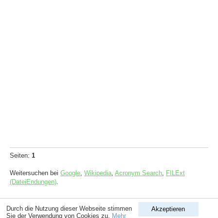
Seiten:
1
Weitersuchen bei
Google
,
Wikipedia
,
Acronym Search
,
FILExt
(DateiEndungen)
.
Copyright © 1998-2026
ComputerLexikon.Com
| All rights reserved.
Durch die Nutzung dieser Webseite stimmen
Akzeptieren
Sie der Verwendung von Cookies zu.
Mehr