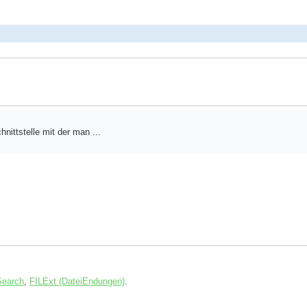
nittstelle mit der man ...
Search
,
FILExt (DateiEndungen)
.