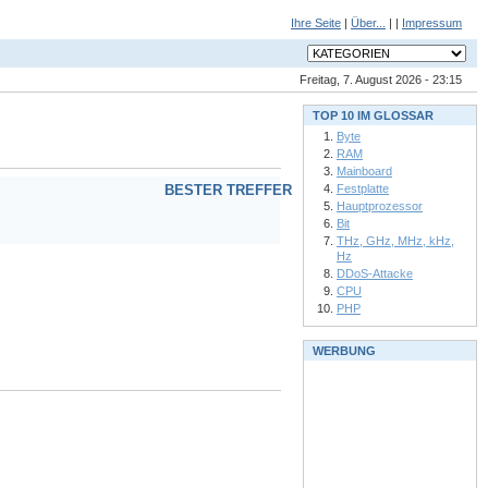
Ihre Seite
|
Über...
| |
Impressum
Freitag, 7. August 2026 - 23:15
TOP 10 IM GLOSSAR
Byte
RAM
Mainboard
Festplatte
BESTER TREFFER
Hauptprozessor
Bit
THz, GHz, MHz, kHz,
Hz
DDoS-Attacke
CPU
PHP
WERBUNG