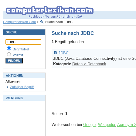
Computerlexikon.Com
>
Suche nach JDBC
SUCHE
Suche nach JDBC
1
Begriff gefunden.
Begriffstitel
JDBC
Volltext
JDBC (Java Database Connectivity) ist eine Sch
Kategorie
Daten > Datenbank
AKTIONEN
Allgemein
Zufälliger Begriff
WERBUNG
Seiten:
1
Weitersuchen bei
Google
,
Wikipedia
,
Acronym 