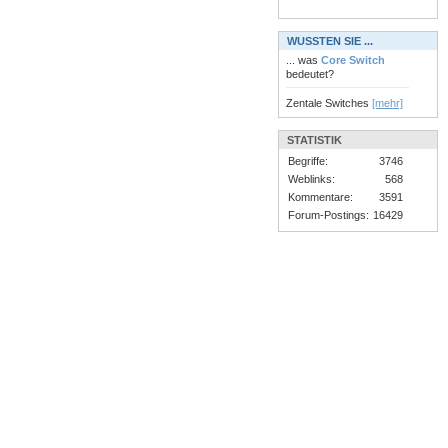
WUSSTEN SIE ...
... was
Core Switch
bedeutet?
Zentale Switches
[mehr]
STATISTIK
Begriffe:
3746
Weblinks:
568
Kommentare:
3591
Forum-Postings:
16429