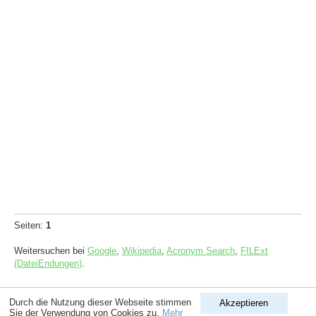
Seiten:
1
Weitersuchen bei
Google
,
Wikipedia
,
Acronym Search
,
FILExt
(DateiEndungen)
.
Copyright © 1998-2026
ComputerLexikon.Com
| All rights reserved.
Durch die Nutzung dieser Webseite stimmen
Akzeptieren
Sie der Verwendung von Cookies zu.
Mehr