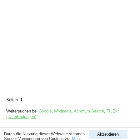
Seiten:
1
Weitersuchen bei
Google
,
Wikipedia
,
Acronym Search
,
FILExt
(DateiEndungen)
.
Copyright © 1998-2026
ComputerLexikon.Com
| All rights reserved.
Durch die Nutzung dieser Webseite stimmen
Akzeptieren
Sie der Verwendung von Cookies zu.
Mehr