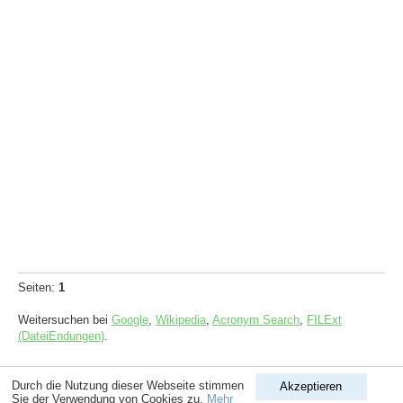
Seiten:
1
Weitersuchen bei
Google
,
Wikipedia
,
Acronym Search
,
FILExt
(DateiEndungen)
.
Copyright © 1998-2026
ComputerLexikon.Com
| All rights reserved.
Durch die Nutzung dieser Webseite stimmen
Akzeptieren
Sie der Verwendung von Cookies zu.
Mehr