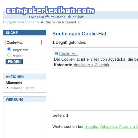
Computerlexikon.Com
>
Suche nach Coolie-Hat
SUCHE
Suche nach Coolie-Hat
1
Begriff gefunden.
Begriffstitel
Coolie-Hat
Volltext
Der Coolie-Hat ist ein Teil von Joysticks, die b
Kategorie
Hardware > Zubehör
AKTIONEN
Allgemein
Zufälliger Begriff
WERBUNG
Seiten:
1
Weitersuchen bei
Google
,
Wikipedia
,
Acronym 