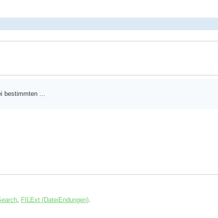
ei bestimmten ...
Search
,
FILExt (DateiEndungen)
.