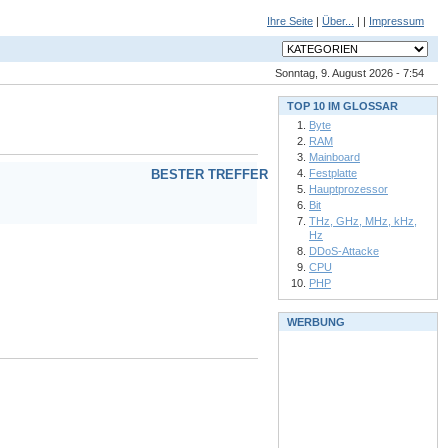
Ihre Seite
|
Über...
| |
Impressum
Sonntag, 9. August 2026 - 7:54
TOP 10 IM GLOSSAR
Byte
RAM
Mainboard
Festplatte
BESTER TREFFER
Hauptprozessor
Bit
THz, GHz, MHz, kHz,
Hz
DDoS-Attacke
CPU
PHP
WERBUNG