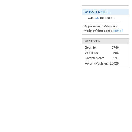
WUSSTEN SIE ...
... was
CC
bedeutet?
Kopie eines E-Mails an
weitere Adressaten.
[mehr]
STATISTIK
Begriffe:
3746
Weblinks:
568
Kommentare:
3591
Forum-Postings:
16429