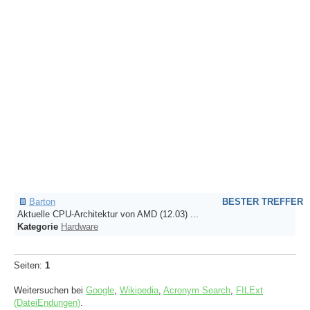
Barton
BESTER TREFFER
Aktuelle CPU-Architektur von AMD (12.03) ...
Kategorie
Hardware
Seiten:
1
Weitersuchen bei
Google
,
Wikipedia
,
Acronym Search
,
FILExt
(DateiEndungen)
.