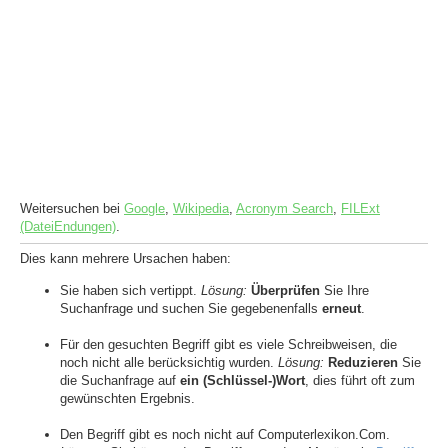
Weitersuchen bei
Google
,
Wikipedia
,
Acronym Search
,
FILExt
(DateiEndungen)
.
Dies kann mehrere Ursachen haben:
Sie haben sich vertippt.
Lösung:
Überprüfen
Sie Ihre
Suchanfrage und suchen Sie gegebenenfalls
erneut
.
Für den gesuchten Begriff gibt es viele Schreibweisen, die
noch nicht alle berücksichtig wurden.
Lösung:
Reduzieren
Sie
die Suchanfrage auf
ein (Schlüssel-)Wort
, dies führt oft zum
gewünschten Ergebnis.
Den Begriff gibt es noch nicht auf Computerlexikon.Com.