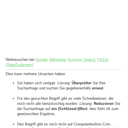
Weitersuchen bei
Google
,
Wikipedia
,
Acronym Search
,
FILExt
(DateiEndungen)
.
Dies kann mehrere Ursachen haben:
Sie haben sich vertippt.
Lösung:
Überprüfen
Sie Ihre
Suchanfrage und suchen Sie gegebenenfalls
erneut
.
Für den gesuchten Begriff gibt es viele Schreibweisen, die
noch nicht alle berücksichtig wurden.
Lösung:
Reduzieren
Sie
die Suchanfrage auf
ein (Schlüssel-)Wort
, dies führt oft zum
gewünschten Ergebnis.
Den Begriff gibt es noch nicht auf Computerlexikon.Com.