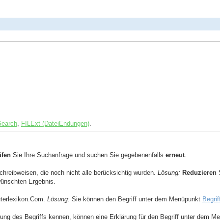
Search
,
FILExt (DateiEndungen)
.
üfen
Sie Ihre Suchanfrage und suchen Sie gegebenenfalls
erneut
.
Schreibweisen, die noch nicht alle berücksichtig wurden.
Lösung:
Reduzieren
S
ewünschten Ergebnis.
uterlexikon.Com.
Lösung:
Sie können den Begriff unter dem Menüpunkt
Begrif
ng des Begriffs kennen, können eine Erklärung für den Begriff unter dem 