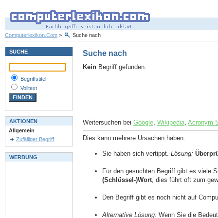
Computerlexikon.Com
>
Suche nach
SUCHE
Suche nach
Kein
Begriff gefunden.
Begriffstitel
Volltext
AKTIONEN
Weitersuchen bei
Google
,
Wikipedia
,
Acronym 
Allgemein
Dies kann mehrere Ursachen haben:
Zufälliger Begriff
Sie haben sich vertippt.
Lösung:
Überpr
WERBUNG
Für den gesuchten Begriff gibt es viele 
(Schlüssel-)Wort
, dies führt oft zum g
Den Begriff gibt es noch nicht auf Comp
Alternative Lösung:
Wenn Sie die Bedeutu