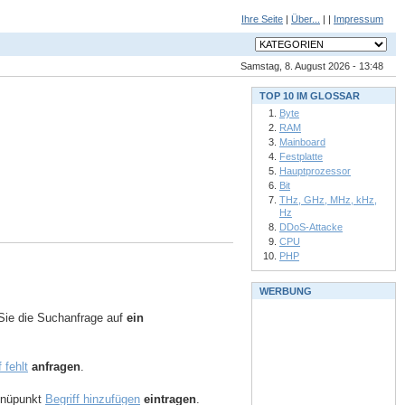
Ihre Seite
|
Über...
| |
Impressum
Samstag, 8. August 2026 - 13:48
TOP 10 IM GLOSSAR
Byte
RAM
Mainboard
Festplatte
Hauptprozessor
Bit
THz, GHz, MHz, kHz,
Hz
DDoS-Attacke
CPU
PHP
WERBUNG
ie die Suchanfrage auf
ein
f fehlt
anfragen
.
Menüpunkt
Begriff hinzufügen
eintragen
.