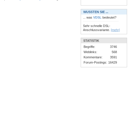
WUSSTEN SIE ...
... was
VDSL
bedeutet?
Sehr schnelle DSL-
Anschlussvariante.
[mehr]
STATISTIK
Begriffe:
3746
Weblinks:
568
Kommentare:
3591
Forum-Postings:
16429