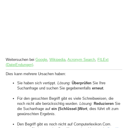
Weitersuchen bei
Google
,
Wikipedia
,
Acronym Search
,
FILExt
(DateiEndungen)
.
Dies kann mehrere Ursachen haben:
Sie haben sich vertippt.
Lösung:
Überprüfen
Sie Ihre
Suchanfrage und suchen Sie gegebenenfalls
erneut
.
Für den gesuchten Begriff gibt es viele Schreibweisen, die
noch nicht alle berücksichtig wurden.
Lösung:
Reduzieren
Sie
die Suchanfrage auf
ein (Schlüssel-)Wort
, dies führt oft zum
gewünschten Ergebnis.
Den Begriff gibt es noch nicht auf Computerlexikon.Com.