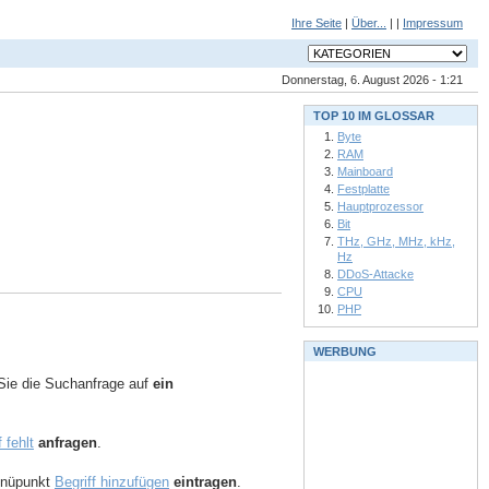
Ihre Seite
|
Über...
| |
Impressum
Donnerstag, 6. August 2026 - 1:21
TOP 10 IM GLOSSAR
Byte
RAM
Mainboard
Festplatte
Hauptprozessor
Bit
THz, GHz, MHz, kHz,
Hz
DDoS-Attacke
CPU
PHP
WERBUNG
ie die Suchanfrage auf
ein
f fehlt
anfragen
.
Menüpunkt
Begriff hinzufügen
eintragen
.