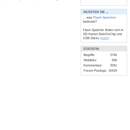
WUSSTEN SIE ...
... was
Flash-Speicher
bedeutet?
Flash Speicher finden sich in
SD-Karten DiskOnChip und
USB-Sticks
[mehr]
STATISTIK
Begriffe:
3746
Weblinks:
568
Kommentare:
3591
Forum-Postings:
16429