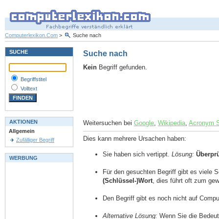
Computerlexikon.Com
>
Suche nach
SUCHE
Suche nach
Kein
Begriff gefunden.
Begriffstitel
Volltext
AKTIONEN
Weitersuchen bei
Google
,
Wikipedia
,
Acronym 
Allgemein
Dies kann mehrere Ursachen haben:
Zufälliger Begriff
Sie haben sich vertippt.
Lösung:
Überpr
WERBUNG
Für den gesuchten Begriff gibt es viele 
(Schlüssel-)Wort
, dies führt oft zum g
Den Begriff gibt es noch nicht auf Comp
Alternative Lösung:
Wenn Sie die Bedeutu