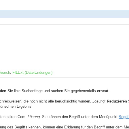
Search
,
FILExt (DateiEndungen)
.
üfen
Sie Ihre Suchanfrage und suchen Sie gegebenenfalls
erneut
.
Schreibweisen, die noch nicht alle berücksichtig wurden.
Lösung:
Reduzieren
S
ewünschten Ergebnis.
uterlexikon.Com.
Lösung:
Sie können den Begriff unter dem Menüpunkt
Begrif
ng des Begriffs kennen, können eine Erklärung für den Begriff unter dem 