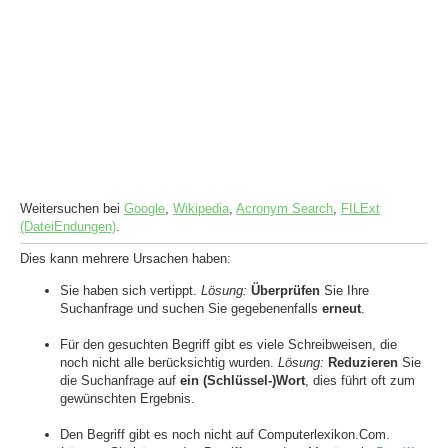
Weitersuchen bei
Google
,
Wikipedia
,
Acronym Search
,
FILExt
(DateiEndungen)
.
Dies kann mehrere Ursachen haben:
Sie haben sich vertippt.
Lösung:
Überprüfen
Sie Ihre
Suchanfrage und suchen Sie gegebenenfalls
erneut
.
Für den gesuchten Begriff gibt es viele Schreibweisen, die
noch nicht alle berücksichtig wurden.
Lösung:
Reduzieren
Sie
die Suchanfrage auf
ein (Schlüssel-)Wort
, dies führt oft zum
gewünschten Ergebnis.
Den Begriff gibt es noch nicht auf Computerlexikon.Com.