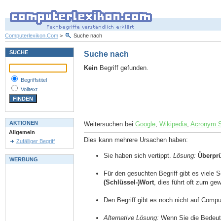
Computerlexikon.Com
>
Suche nach
SUCHE
Suche nach
Kein
Begriff gefunden.
Begriffstitel
Volltext
AKTIONEN
Weitersuchen bei
Google
,
Wikipedia
,
Acronym 
Allgemein
Dies kann mehrere Ursachen haben:
Zufälliger Begriff
Sie haben sich vertippt.
Lösung:
Überpr
WERBUNG
Für den gesuchten Begriff gibt es viele 
(Schlüssel-)Wort
, dies führt oft zum g
Den Begriff gibt es noch nicht auf Comp
Alternative Lösung:
Wenn Sie die Bedeutu