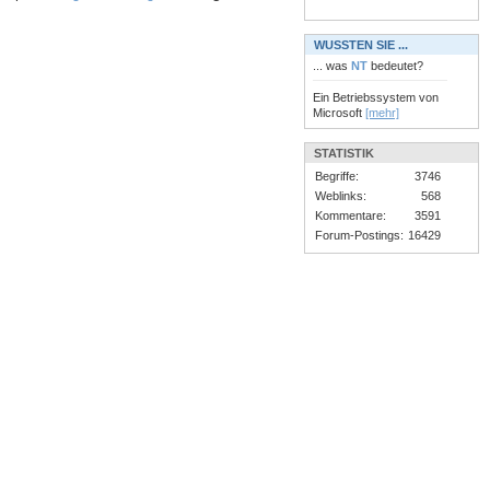
WUSSTEN SIE ...
... was
NT
bedeutet?
Ein Betriebssystem von
Microsoft
[mehr]
STATISTIK
Begriffe:
3746
Weblinks:
568
Kommentare:
3591
Forum-Postings:
16429