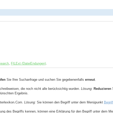
Search
,
FILExt (DateiEndungen)
.
üfen
Sie Ihre Suchanfrage und suchen Sie gegebenenfalls
erneut
.
Schreibweisen, die noch nicht alle berücksichtig wurden.
Lösung:
Reduzieren
S
ewünschten Ergebnis.
uterlexikon.Com.
Lösung:
Sie können den Begriff unter dem Menüpunkt
Begrif
ng des Begriffs kennen, können eine Erklärung für den Begriff unter dem 