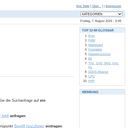
Ihre Seite
|
Über...
| |
Impressum
Freitag, 7. August 2026 - 9:49
TOP 10 IM GLOSSAR
Byte
RAM
Mainboard
Festplatte
Hauptprozessor
Bit
THz, GHz, MHz, kHz,
Hz
DDoS-Attacke
CPU
PHP
WERBUNG
ie die Suchanfrage auf
ein
f fehlt
anfragen
.
Menüpunkt
Begriff hinzufügen
eintragen
.