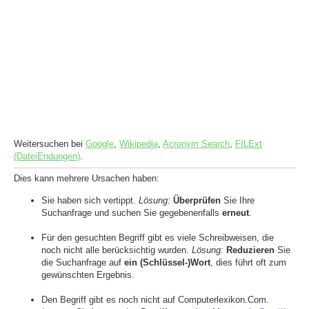
Weitersuchen bei
Google
,
Wikipedia
,
Acronym Search
,
FILExt
(DateiEndungen)
.
Dies kann mehrere Ursachen haben:
Sie haben sich vertippt.
Lösung:
Überprüfen
Sie Ihre
Suchanfrage und suchen Sie gegebenenfalls
erneut
.
Für den gesuchten Begriff gibt es viele Schreibweisen, die
noch nicht alle berücksichtig wurden.
Lösung:
Reduzieren
Sie
die Suchanfrage auf
ein (Schlüssel-)Wort
, dies führt oft zum
gewünschten Ergebnis.
Den Begriff gibt es noch nicht auf Computerlexikon.Com.