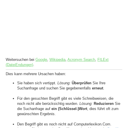
Weitersuchen bei
Google
,
Wikipedia
,
Acronym Search
,
FILExt
(DateiEndungen)
.
Dies kann mehrere Ursachen haben:
Sie haben sich vertippt.
Lösung:
Überprüfen
Sie Ihre
Suchanfrage und suchen Sie gegebenenfalls
erneut
.
Für den gesuchten Begriff gibt es viele Schreibweisen, die
noch nicht alle berücksichtig wurden.
Lösung:
Reduzieren
Sie
die Suchanfrage auf
ein (Schlüssel-)Wort
, dies führt oft zum
gewünschten Ergebnis.
Den Begriff gibt es noch nicht auf Computerlexikon.Com.