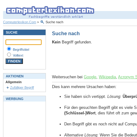
Computerlexikon.Com
>
Suche nach
SUCHE
Suche nach
Kein
Begriff gefunden.
Begriffstitel
Volltext
AKTIONEN
Weitersuchen bei
Google
,
Wikipedia
,
Acronym 
Allgemein
Dies kann mehrere Ursachen haben:
Zufälliger Begriff
Sie haben sich vertippt.
Lösung:
Überpr
WERBUNG
Für den gesuchten Begriff gibt es viele 
(Schlüssel-)Wort
, dies führt oft zum g
Den Begriff gibt es noch nicht auf Comp
Alternative Lösung:
Wenn Sie die Bedeutu