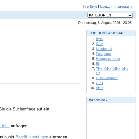
Ihre Seite
|
Über...
| |
Impressum
Donnerstag, 6. August 2026 - 23:05
TOP 10 IM GLOSSAR
Byte
RAM
Mainboard
Festplatte
Hauptprozessor
Bit
THz, GHz, MHz, kHz,
Hz
DDoS-Attacke
CPU
PHP
WERBUNG
ie die Suchanfrage auf
ein
f fehlt
anfragen
.
Menüpunkt
Begriff hinzufügen
eintragen
.