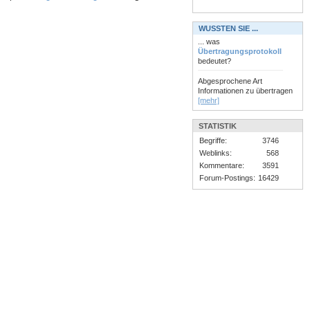
WUSSTEN SIE ...
... was
Übertragungsprotokoll
bedeutet?
Abgesprochene Art
Informationen zu übertragen
[mehr]
STATISTIK
Begriffe:
3746
Weblinks:
568
Kommentare:
3591
Forum-Postings:
16429