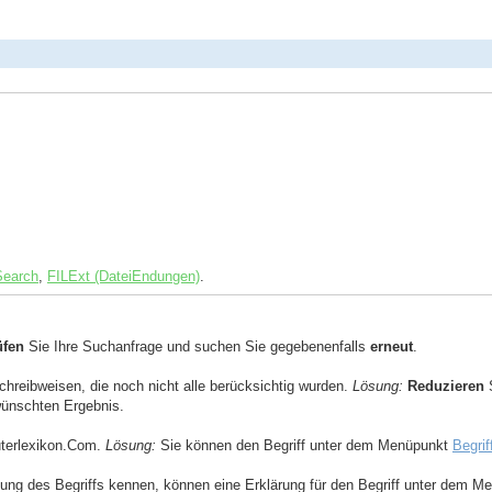
Search
,
FILExt (DateiEndungen)
.
üfen
Sie Ihre Suchanfrage und suchen Sie gegebenenfalls
erneut
.
Schreibweisen, die noch nicht alle berücksichtig wurden.
Lösung:
Reduzieren
S
ewünschten Ergebnis.
uterlexikon.Com.
Lösung:
Sie können den Begriff unter dem Menüpunkt
Begrif
ng des Begriffs kennen, können eine Erklärung für den Begriff unter dem 