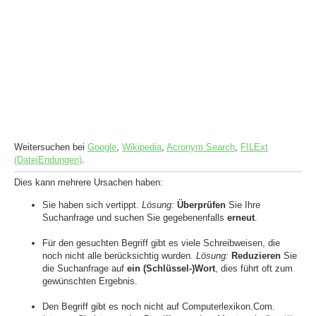
Weitersuchen bei
Google
,
Wikipedia
,
Acronym Search
,
FILExt
(DateiEndungen)
.
Dies kann mehrere Ursachen haben:
Sie haben sich vertippt.
Lösung:
Überprüfen
Sie Ihre
Suchanfrage und suchen Sie gegebenenfalls
erneut
.
Für den gesuchten Begriff gibt es viele Schreibweisen, die
noch nicht alle berücksichtig wurden.
Lösung:
Reduzieren
Sie
die Suchanfrage auf
ein (Schlüssel-)Wort
, dies führt oft zum
gewünschten Ergebnis.
Den Begriff gibt es noch nicht auf Computerlexikon.Com.